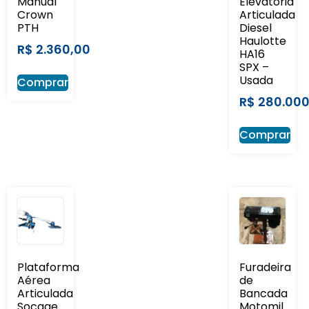
Manual
Elevatória
Crown
Articulada
PTH
Diesel
Haulotte
R$
2.360,00
HA16
SPX –
Usada
Comprar
R$
280.000
Comprar
Plataforma
Furadeira
Aérea
de
Articulada
Bancada
Socage
Motomil