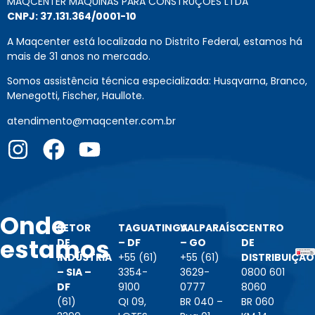
MAQCENTER MAQUINAS PARA CONSTRUÇÕES LTDA
CNPJ: 37.131.364/0001-10
A Maqcenter está localizada no Distrito Federal, estamos há
mais de 31 anos no mercado.
Somos assistência técnica especializada: Husqvarna, Branco,
Menegotti, Fischer, Haullote.
atendimento@maqcenter.com.br
Onde
SETOR
TAGUATINGA
VALPARAÍSO
CENTRO
estamos
DE
– DF
– GO
DE
INDÚSTRIA
+55 (61)
+55 (61)
DISTRIBUIÇÃO
– SIA –
3354-
3629-
0800 601
DF
9100
0777
8060
(61)
QI 09,
BR 040 –
BR 060