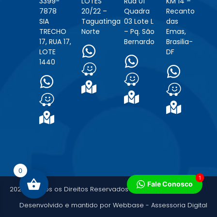
3399-
LOTES
Rua 01
KM 14 –
7878
20/22 –
Quadra
Recanto
SIA
Taguatinga
03 Lote L
das
TRECHO
Norte
– Pq. São
Emas,
17, RUA 17,
Bernardo
Brasilia-
LOTE
DF
1440
0
1
Fale Conosco
2025 - Todos os Direitos Reservados - MAQCENTER
Desenvolvido e mantido por Webbase - Assessoria Digital