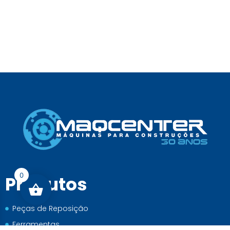
0
Produtos
Peças de Reposição
Ferramentas