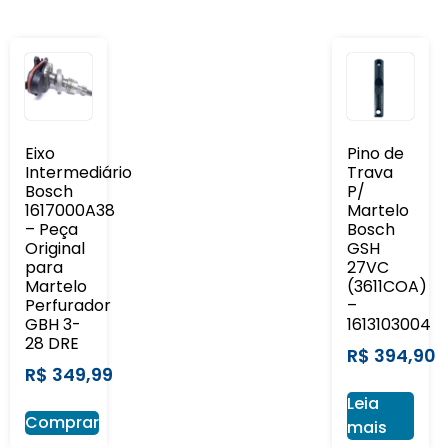
Eixo
Pino de
Intermediário
Trava
Bosch
P/
1617000A38
Martelo
– Peça
Bosch
Original
GSH
para
27VC
Martelo
(3611COA)
Perfurador
–
GBH 3-
1613103004
28 DRE
R$
394,90
R$
349,99
Leia
Comprar
mais