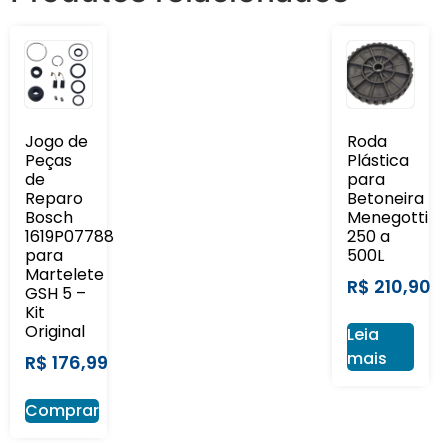
Jogo de
Roda
Peças
Plástica
de
para
Reparo
Betoneira
Bosch
Menegotti
1619P07788
250 a
para
500L
Martelete
R$
210,90
GSH 5 –
Kit
Original
Leia
mais
R$
176,99
Comprar