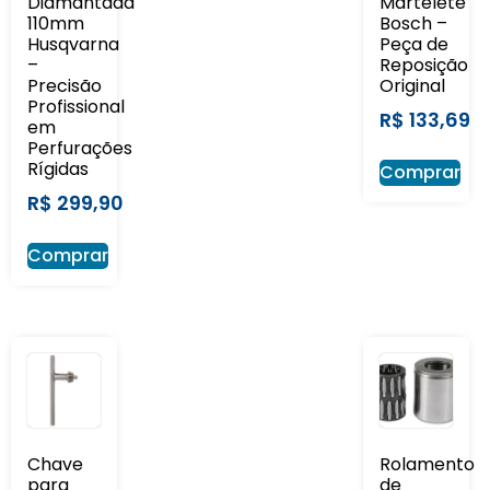
Diamantada
Martelete
110mm
Bosch –
Husqvarna
Peça de
–
Reposição
Precisão
Original
Profissional
R$
133,69
em
Perfurações
Rígidas
Comprar
R$
299,90
Comprar
Chave
Rolamento
para
de