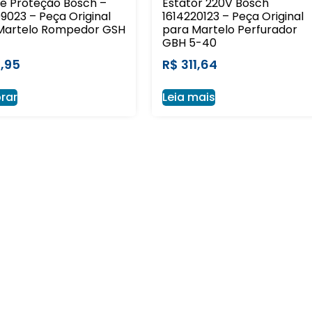
de Proteção Bosch –
Estator 220V Bosch
9023 – Peça Original
1614220123 – Peça Original
Martelo Rompedor GSH
para Martelo Perfurador
GBH 5-40
,95
R$
311,64
rar
Leia mais