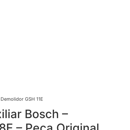
o Demolidor GSH 11E
liar Bosch –
E – Peça Original