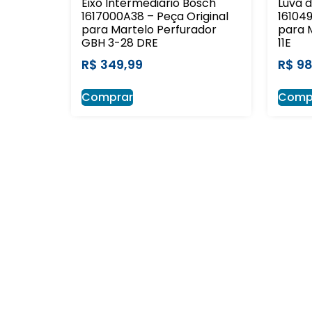
Eixo Intermediário Bosch
Luva 
1617000A38 – Peça Original
161049
para Martelo Perfurador
para 
GBH 3-28 DRE
11E
R$
349,99
R$
98
Comprar
Comp