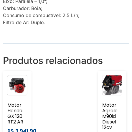
Eixo: Paralela – 1,0″;
Carburador: Bóia;
Consumo de combustível: 2,5 L/h;
Filtro de Ar: Duplo.
Produtos relacionados
Motor
Motor
Honda
Agrale
GX 120
M90id
RT2 AR
Diesel
12cv
R$
3.941,90