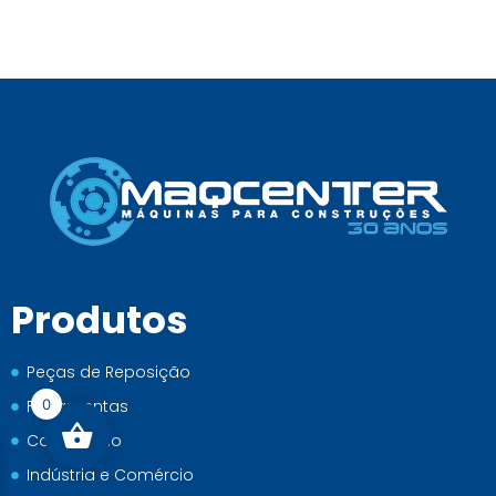
Produtos
Peças de Reposição
Ferramentas
0
Construção
Indústria e Comércio